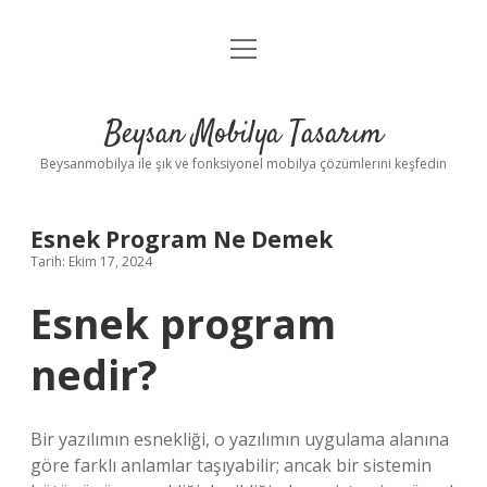
menüyü
Anasayfa
aç
Gizlilik Politikası
Beysan Mobilya Tasarım
Yasal Uyarı
Beysanmobilya ile şık ve fonksiyonel mobilya çözümlerini keşfedin
Esnek Program Ne Demek
Tarih: Ekim 17, 2024
Esnek program
nedir?
Bir yazılımın esnekliği, o yazılımın uygulama alanına
göre farklı anlamlar taşıyabilir; ancak bir sistemin