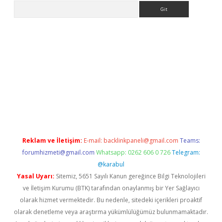
Arama
i.org
Reklam ve İletişim:
E-mail:
backlinkpaneli@gmail.com
Teams:
forumhizmeti@gmail.com
Whatsapp: 0262 606 0 726
Telegram:
@karabul
Yasal Uyarı:
Sitemiz, 5651 Sayılı Kanun gereğince Bilgi Teknolojileri
ve İletişim Kurumu (BTK) tarafından onaylanmış bir Yer Sağlayıcı
olarak hizmet vermektedir. Bu nedenle, sitedeki içerikleri proaktif
olarak denetleme veya araştırma yükümlülüğümüz bulunmamaktadır.