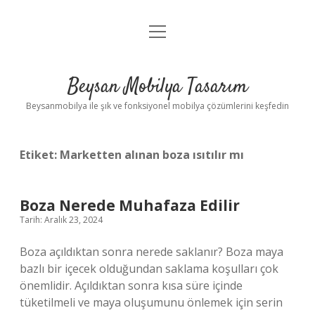
menüyü
Anasayfa
aç
Gizlilik Politikası
Beysan Mobilya Tasarım
Yasal Uyarı
Beysanmobilya ile şık ve fonksiyonel mobilya çözümlerini keşfedin
Etiket:
Marketten alınan boza ısıtılır mı
Boza Nerede Muhafaza Edilir
Tarih: Aralık 23, 2024
Boza açıldıktan sonra nerede saklanır? Boza maya
bazlı bir içecek olduğundan saklama koşulları çok
önemlidir. Açıldıktan sonra kısa süre içinde
tüketilmeli ve maya oluşumunu önlemek için serin