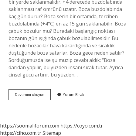
bir yerde saklanmalıdır. +4 derecede buzdolabında
saklanması raf ömrünü uzatır. Boza buzdolabında
kaç gün durur? Boza serin bir ortamda, tercihen
buzdolabında (+4°C) en az 15 gün saklanabilir. Boza
çabuk bozulur mu? Buradaki başlangıç ​​noktası
bozanın gün ışığında çabuk bozulabilmesidir. Bu
nedenle bozacılar hava karardığında ve sıcaklık
düştüğünde boza satarlar. Boza gece neden satılır?
Sorduğumuzda ise şu muzip cevabı aldık; “Boza
darıdan yapılır, bu yüzden insanı sıcak tutar. Ayrıca
cinsel gücü artırır, bu yüzden…
Boza
Devamını okuyun
Yorum Bırak
Nerede
Muhafaza
Edilir
https://soomaliforum.com
https://coyo.com.tr
https://ciho.com.tr
Sitemap