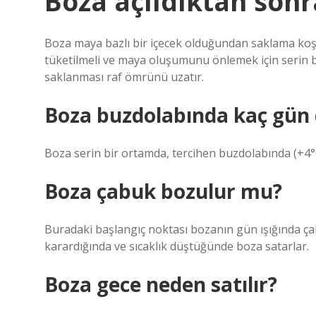
Boza açıldıktan sonr
Boza maya bazlı bir içecek olduğundan saklama koşul
tüketilmeli ve maya oluşumunu önlemek için serin b
saklanması raf ömrünü uzatır.
Boza buzdolabında kaç gün
Boza serin bir ortamda, tercihen buzdolabında (+4°C
Boza çabuk bozulur mu?
Buradaki başlangıç ​​noktası bozanın gün ışığında ç
karardığında ve sıcaklık düştüğünde boza satarlar.
Boza gece neden satılır?