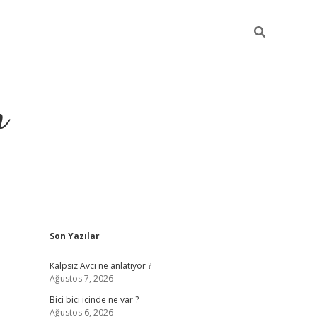
m
Sidebar
Son Yazılar
betci.org
Kalpsiz Avcı ne anlatıyor ?
Ağustos 7, 2026
Bici bici icinde ne var ?
Ağustos 6, 2026