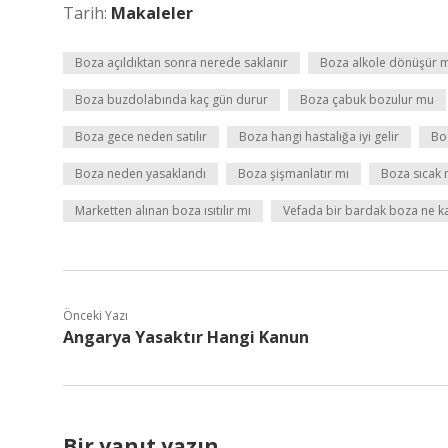
Tarih:
Makaleler
Boza açıldıktan sonra nerede saklanır
Boza alkole dönüşür 
Boza buzdolabında kaç gün durur
Boza çabuk bozulur mu
Boza gece neden satılır
Boza hangi hastalığa iyi gelir
Bo
Boza neden yasaklandı
Boza şişmanlatır mı
Boza sıcak 
Marketten alınan boza ısıtılır mı
Vefada bir bardak boza ne k
Önceki Yazı
Angarya Yasaktır Hangi Kanun
Bir yanıt yazın