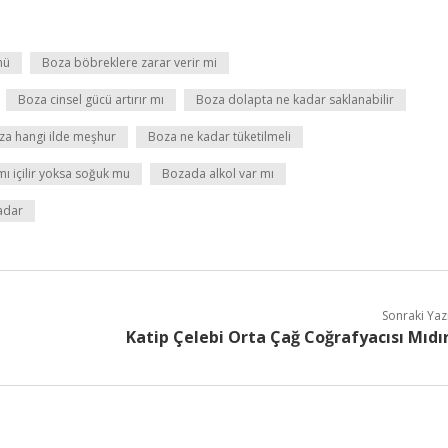
mü
Boza böbreklere zarar verir mi
Boza cinsel gücü artırır mı
Boza dolapta ne kadar saklanabilir
za hangi ilde meşhur
Boza ne kadar tüketilmeli
mı içilir yoksa soğuk mu
Bozada alkol var mı
adar
Sonraki Yaz
Katip Çelebi Orta Çağ Coğrafyacısı Mıdı