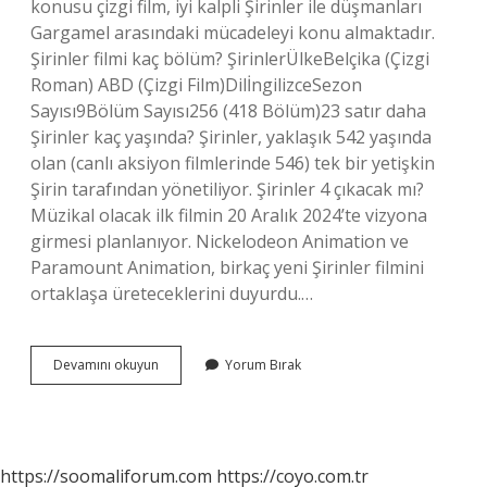
konusu çizgi film, iyi kalpli Şirinler ile düşmanları
Gargamel arasındaki mücadeleyi konu almaktadır.
Şirinler filmi kaç bölüm? ŞirinlerÜlkeBelçika (Çizgi
Roman) ABD (Çizgi Film)DilİngilizceSezon
Sayısı9Bölüm Sayısı256 (418 Bölüm)23 satır daha
Şirinler kaç yaşında? Şirinler, yaklaşık 542 yaşında
olan (canlı aksiyon filmlerinde 546) tek bir yetişkin
Şirin tarafından yönetiliyor. Şirinler 4 çıkacak mı?
Müzikal olacak ilk filmin 20 Aralık 2024’te vizyona
girmesi planlanıyor. Nickelodeon Animation ve
Paramount Animation, birkaç yeni Şirinler filmini
ortaklaşa üreteceklerini duyurdu.…
Şirinler
Devamını okuyun
Yorum Bırak
Kaç
https://soomaliforum.com
https://coyo.com.tr