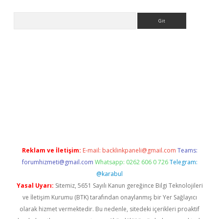
Arama
tci.org
Reklam ve İletişim:
E-mail:
backlinkpaneli@gmail.com
Teams:
forumhizmeti@gmail.com
Whatsapp: 0262 606 0 726
Telegram:
@karabul
Yasal Uyarı:
Sitemiz, 5651 Sayılı Kanun gereğince Bilgi Teknolojileri
ve İletişim Kurumu (BTK) tarafından onaylanmış bir Yer Sağlayıcı
olarak hizmet vermektedir. Bu nedenle, sitedeki içerikleri proaktif