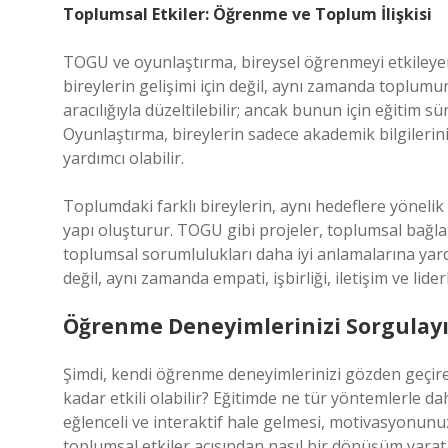
Toplumsal Etkiler: Öğrenme ve Toplum İlişkisi
TOGU ve oyunlaştırma, bireysel öğrenmeyi etkileyen
bireylerin gelişimi için değil, aynı zamanda toplumun
aracılığıyla düzeltilebilir; ancak bunun için eğitim sü
Oyunlaştırma, bireylerin sadece akademik bilgilerini
yardımcı olabilir.
Toplumdaki farklı bireylerin, aynı hedeflere yönelik 
yapı oluşturur. TOGU gibi projeler, toplumsal bağla
toplumsal sorumlulukları daha iyi anlamalarına yard
değil, aynı zamanda empati, işbirliği, iletişim ve lide
Öğrenme Deneyimlerinizi Sorgulay
Şimdi, kendi öğrenme deneyimlerinizi gözden geçire
kadar etkili olabilir? Eğitimde ne tür yöntemlerle d
eğlenceli ve interaktif hale gelmesi, motivasyonunuz
toplumsal etkiler açısından nasıl bir dönüşüm yarata