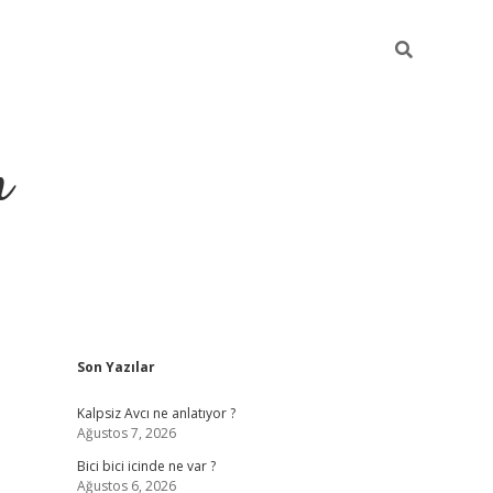
m
Sidebar
Son Yazılar
betci.org
Kalpsiz Avcı ne anlatıyor ?
Ağustos 7, 2026
Bici bici icinde ne var ?
Ağustos 6, 2026