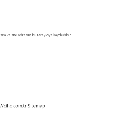
im ve site adresim bu tarayıcıya kaydedilsin.
://ciho.com.tr
Sitemap