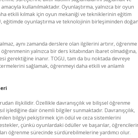
 amacıyla kullanılmaktadır. Oyunlaştırma, yalnızca bir oyun
 etkili kılmak için oyun mekaniği ve tekniklerinin eğitim
, eğitimde oyunlaştırma ve teknolojinin birleşiminden doğa
almaz, aynı zamanda derslere olan ilgilerini artırır, öğrenme
ci, öğrenmenin yalnızca bir ders kitabından ibaret olmadığına,
mesi gerektiğine inanır. TOGU, tam da bu noktada devreye
östermelerini sağlamak, öğrenmeyi daha etkili ve anlamlı
eri
an ilişkilidir. Özellikle davranışçılık ve bilişsel öğrenme
l işlediğine dair önemli bilgiler sunmaktadır. Davranışçılık,
len bilgiyi pekiştirmek için ödül ve ceza sistemlerini
destekler, çünkü oyunlardaki ödüller ve başarılar, öğrencileri
ları öğrenme sürecinde sürdürebilmelerine yardımcı olur.