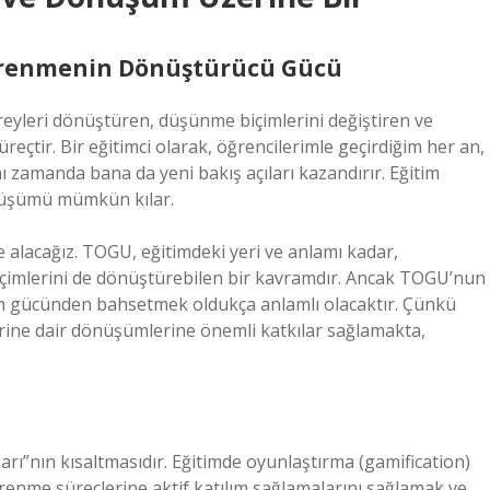
Öğrenmenin Dönüştürücü Gücü
bireyleri dönüştüren, düşünme biçimlerini değiştiren ve
reçtir. Bir eğitimci olarak, öğrencilerimle geçirdiğim her an,
 zamanda bana da yeni bakış açıları kazandırır. Eğitim
önüşümü mümkün kılar.
 alacağız. TOGU, eğitimdeki yeri ve anlamı kadar,
biçimlerini de dönüştürebilen bir kavramdır. Ancak TOGU’nun
gücünden bahsetmek oldukça anlamlı olacaktır. Çünkü
erine dair dönüşümlerine önemli katkılar sağlamakta,
ı”nın kısaltmasıdır. Eğitimde oyunlaştırma (gamification)
renme süreçlerine aktif katılım sağlamalarını sağlamak ve