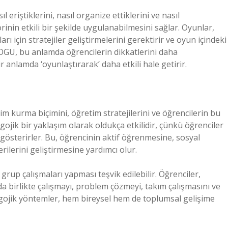
l eriştiklerini, nasıl organize ettiklerini ve nasıl
rinin etkili bir şekilde uygulanabilmesini sağlar. Oyunlar,
ı için stratejiler geliştirmelerini gerektirir ve oyun içindeki
. TOGU, bu anlamda öğrencilerin dikkatlerini daha
 anlamda ‘oyunlaştırarak’ daha etkili hale getirir.
m kurma biçimini, öğretim stratejilerini ve öğrencilerin bu
agojik bir yaklaşım olarak oldukça etkilidir, çünkü öğrenciler
gösterirler. Bu, öğrencinin aktif öğrenmesine, sosyal
lerini geliştirmesine yardımcı olur.
rup çalışmaları yapması teşvik edilebilir. Öğrenciler,
da birlikte çalışmayı, problem çözmeyi, takım çalışmasını ve
edagojik yöntemler, hem bireysel hem de toplumsal gelişime