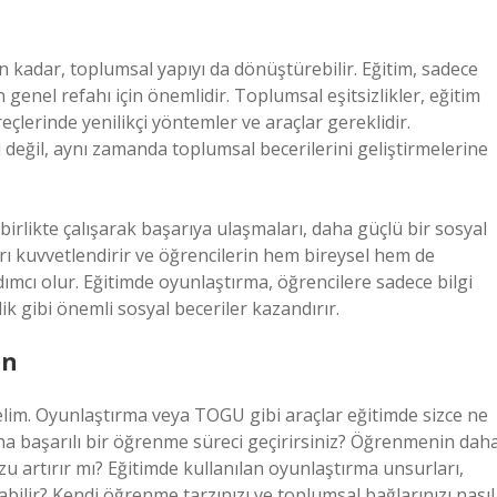
 kadar, toplumsal yapıyı da dönüştürebilir. Eğitim, sadece
 genel refahı için önemlidir. Toplumsal eşitsizlikler, eğitim
reçlerinde yenilikçi yöntemler ve araçlar gereklidir.
 değil, aynı zamanda toplumsal becerilerini geliştirmelerine
birlikte çalışarak başarıya ulaşmaları, daha güçlü bir sosyal
rı kuvvetlendirir ve öğrencilerin hem bireysel hem de
ımcı olur. Eğitimde oyunlaştırma, öğrencilere sadece bilgi
rlik gibi önemli sosyal beceriler kazandırır.
ın
lim. Oyunlaştırma veya TOGU gibi araçlar eğitimde sizce ne
aha başarılı bir öğrenme süreci geçirirsiniz? Öğrenmenin dah
u artırır mı? Eğitimde kullanılan oyunlaştırma unsurları,
bilir? Kendi öğrenme tarzınızı ve toplumsal bağlarınızı nasıl