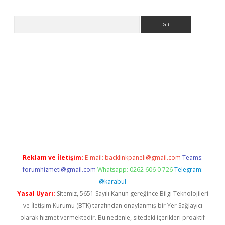
Arama
i.org
Reklam ve İletişim:
E-mail:
backlinkpaneli@gmail.com
Teams:
forumhizmeti@gmail.com
Whatsapp: 0262 606 0 726
Telegram:
@karabul
Yasal Uyarı:
Sitemiz, 5651 Sayılı Kanun gereğince Bilgi Teknolojileri
ve İletişim Kurumu (BTK) tarafından onaylanmış bir Yer Sağlayıcı
olarak hizmet vermektedir. Bu nedenle, sitedeki içerikleri proaktif