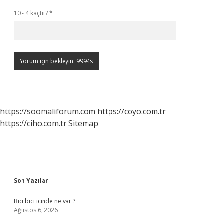
10 - 4 kaçtır?
*
https://soomaliforum.com
https://coyo.com.tr
https://ciho.com.tr
Sitemap
Sidebar
Son Yazılar
Bici bici icinde ne var ?
Ağustos 6, 2026