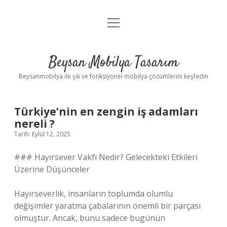
menüyü
Anasayfa
aç
Gizlilik Politikası
Beysan Mobilya Tasarım
Yasal Uyarı
Beysanmobilya ile şık ve fonksiyonel mobilya çözümlerini keşfedin
Türkiye’nin en zengin iş adamları
nereli ?
Tarih: Eylül 12, 2025
### Hayırsever Vakfı Nedir? Gelecekteki Etkileri
Üzerine Düşünceler
Hayırseverlik, insanların toplumda olumlu
değişimler yaratma çabalarının önemli bir parçası
olmuştur. Ancak, bunu sadece bugünün