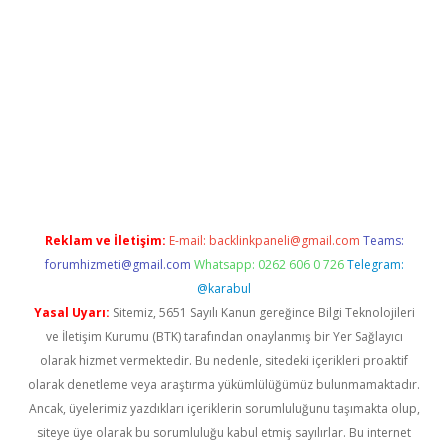
betci.org
Reklam ve İletişim:
E-mail:
backlinkpaneli@gmail.com
Teams:
forumhizmeti@gmail.com
Whatsapp: 0262 606 0 726
Telegram:
@karabul
Yasal Uyarı:
Sitemiz, 5651 Sayılı Kanun gereğince Bilgi Teknolojileri
ve İletişim Kurumu (BTK) tarafından onaylanmış bir Yer Sağlayıcı
olarak hizmet vermektedir. Bu nedenle, sitedeki içerikleri proaktif
olarak denetleme veya araştırma yükümlülüğümüz bulunmamaktadır.
Ancak, üyelerimiz yazdıkları içeriklerin sorumluluğunu taşımakta olup,
siteye üye olarak bu sorumluluğu kabul etmiş sayılırlar. Bu internet