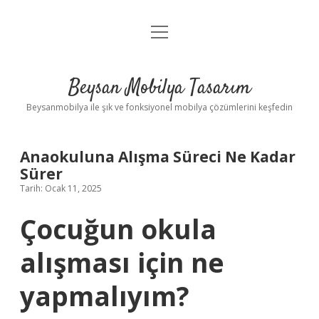
menüyü
Anasayfa
aç
Gizlilik Politikası
Beysan Mobilya Tasarım
Yasal Uyarı
Beysanmobilya ile şık ve fonksiyonel mobilya çözümlerini keşfedin
Anaokuluna Alışma Süreci Ne Kadar
Sürer
Tarih: Ocak 11, 2025
Çocuğun okula
alışması için ne
yapmalıyım?