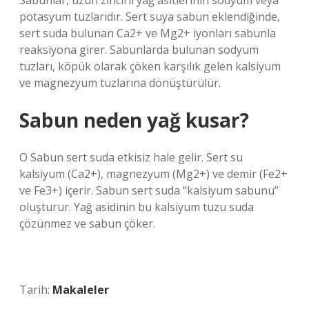
Sabunlar, uzun zincirli yağ asitlerinin sodyum veya
potasyum tuzlarıdır. Sert suya sabun eklendiğinde,
sert suda bulunan Ca2+ ve Mg2+ iyonları sabunla
reaksiyona girer. Sabunlarda bulunan sodyum
tuzları, köpük olarak çöken karşılık gelen kalsiyum
ve magnezyum tuzlarına dönüştürülür.
Sabun neden yağ kusar?
О Sabun sert suda etkisiz hale gelir. Sert su
kalsiyum (Ca2+), magnezyum (Mg2+) ve demir (Fe2+
ve Fe3+) içerir. Sabun sert suda “kalsiyum sabunu”
oluşturur. Yağ asidinin bu kalsiyum tuzu suda
çözünmez ve sabun çöker.
Tarih:
Makaleler