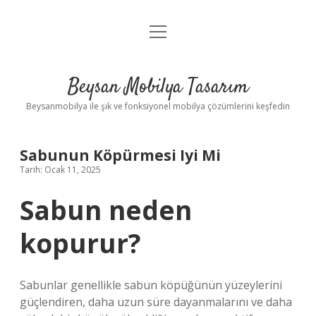
menüyü
Anasayfa
aç
Gizlilik Politikası
Beysan Mobilya Tasarım
Yasal Uyarı
Beysanmobilya ile şık ve fonksiyonel mobilya çözümlerini keşfedin
Sabunun Köpürmesi Iyi Mi
Tarih: Ocak 11, 2025
Sabun neden
kopurur?
Sabunlar genellikle sabun köpüğünün yüzeylerini
güçlendiren, daha uzun süre dayanmalarını ve daha