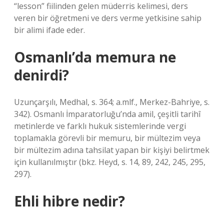
“lesson” fiilinden gelen müderris kelimesi, ders
veren bir öğretmeni ve ders verme yetkisine sahip
bir alimi ifade eder.
Osmanlı’da memura ne
denirdi?
Uzunçarşılı, Medhal, s. 364; a.mlf., Merkez-Bahriye, s.
342). Osmanlı İmparatorluğu’nda amil, çeşitli tarihî
metinlerde ve farklı hukuk sistemlerinde vergi
toplamakla görevli bir memuru, bir mültezim veya
bir mültezim adına tahsilat yapan bir kişiyi belirtmek
için kullanılmıştır (bkz. Heyd, s. 14, 89, 242, 245, 295,
297).
Ehli hibre nedir?