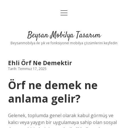
menüyü
Anasayfa
aç
Gizlilik Politikası
Beysan Mobilya Tasarım
Yasal Uyarı
Beysanmobilya ile şık ve fonksiyonel mobilya çözümlerini keşfedin
Ehli Örf Ne Demektir
Tarih: Temmuz 17, 2025
Örf ne demek ne
anlama gelir?
Gelenek, toplumda genel olarak kabul görmüş ve
kalıcı veya yaygın bir uygulamaya sahip olan sosyal