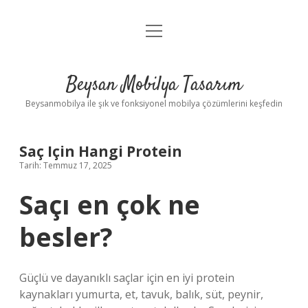
menüyü
Anasayfa
aç
Gizlilik Politikası
Beysan Mobilya Tasarım
Yasal Uyarı
Beysanmobilya ile şık ve fonksiyonel mobilya çözümlerini keşfedin
Saç Için Hangi Protein
Tarih: Temmuz 17, 2025
Saçı en çok ne
besler?
Güçlü ve dayanıklı saçlar için en iyi protein
kaynakları yumurta, et, tavuk, balık, süt, peynir,