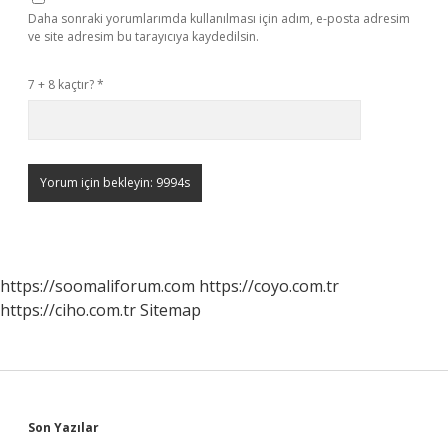
Daha sonraki yorumlarımda kullanılması için adım, e-posta adresim
ve site adresim bu tarayıcıya kaydedilsin.
7 + 8 kaçtır?
*
https://soomaliforum.com
https://coyo.com.tr
https://ciho.com.tr
Sitemap
Sidebar
Son Yazılar