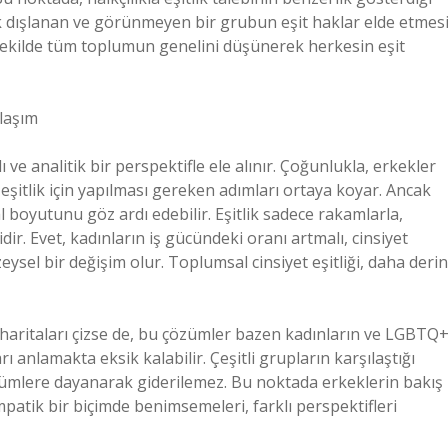
rak dışlanan ve görünmeyen bir grubun eşit haklar elde etmes
 şekilde tüm toplumun genelini düşünerek herkesin eşit
klaşım
ı ve analitik bir perspektifle ele alınır. Çoğunlukla, erkekler
eşitlik için yapılması gereken adımları ortaya koyar. Ancak
 boyutunu göz ardı edebilir. Eşitlik sadece rakamlarla,
r. Evet, kadınların iş gücündeki oranı artmalı, cinsiyet
eysel bir değişim olur. Toplumsal cinsiyet eşitliği, daha derin
yol haritaları çizse de, bu çözümler bazen kadınların ve LGBTQ
ı anlamakta eksik kalabilir. Çeşitli grupların karşılaştığı
 çözümlere dayanarak giderilemez. Bu noktada erkeklerin bakış
empatik bir biçimde benimsemeleri, farklı perspektifleri