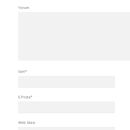
Yorum
İsim*
E-Posta*
Web Sitesi