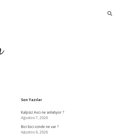
m
Sidebar
Son Yazılar
betci.org
Kalpsiz Avcı ne anlatıyor ?
Ağustos 7, 2026
Bici bici icinde ne var ?
Ağustos 6, 2026