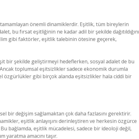
ini tamamlayan önemli dinamiklerdir. Eşitlik, tüm bireylerin
let, bu fırsat eşitliğinin ne kadar adil bir şekilde dağıtıldığın
elim gibi faktörler, eşitlik talebinin ötesine geçerek,
it bir şekilde geliştirmeyi hedeflerken, sosyal adalet de bu
. Ancak toplumsal eşitsizlikler sadece ekonomik durumla
sel özgürlükler gibi birçok alanda eşitsizlikler hala ciddi bir
ysel bir değişim sağlamaktan çok daha fazlasını gerektirir.
inamikler, eşitlik anlayışını derinleştiren ve herkesin özgürce
Bu bağlamda, eşitlik mücadelesi, sadece bir ideoloji değil,
um yaratma amacını taşır.