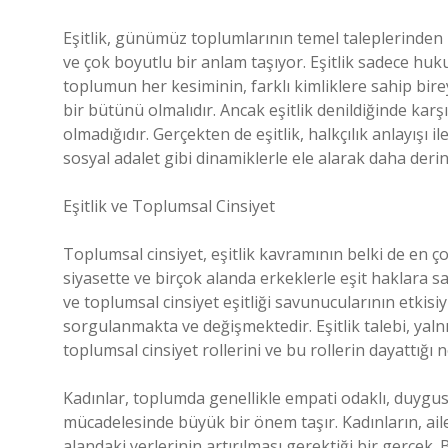
Eşitlik, günümüz toplumlarının temel taleplerinden 
ve çok boyutlu bir anlam taşıyor. Eşitlik sadece huk
toplumun her kesiminin, farklı kimliklere sahip birey
bir bütünü olmalıdır. Ancak eşitlik denildiğinde kar
olmadığıdır. Gerçekten de eşitlik, halkçılık anlayışı 
sosyal adalet gibi dinamiklerle ele alarak daha deri
Eşitlik ve Toplumsal Cinsiyet
Toplumsal cinsiyet, eşitlik kavramının belki de en ç
siyasette ve birçok alanda erkeklerle eşit haklara s
ve toplumsal cinsiyet eşitliği savunucularının etkisi
sorgulanmakta ve değişmektedir. Eşitlik talebi, yaln
toplumsal cinsiyet rollerini ve bu rollerin dayattığı
Kadınlar, toplumda genellikle empati odaklı, duygusal
mücadelesinde büyük bir önem taşır. Kadınların, aile
alandaki yerlerinin artırılması gerektiği bir gerçek. 