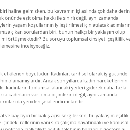
biri haline gelmişken, bu kavramın içi aslında çok daha derin
uk önünde eşit olma hakkı ile sınırlı değil, aynı zamanda
lerin yaşam koşullarının iyileştirilmesi için atılacak adımları
şımıza çıkan sorulardan biri, bunun halkçı bir yaklaşım olup
ile mi örtüşmektedir? Bu soruyu toplumsal cinsiyet, çeşitlilik v
nlemesine inceleyeceğiz.
ok etkilenen boyutudur. Kadınlar, tarihsel olarak iş gücünde,
ahip olamamışlardır. Ancak son yıllarda kadın hareketlerinin
yle, kadınların toplumsal alandaki yerleri giderek daha fazla
ızca kadınların var olma biçimlerini değil, aynı zamanda
 normları da yeniden şekillendirmektedir.
 ve bağlayıcı bir bakış açısı sergilerken, bu yaklaşım eşitlik
 içindeki rollerinin yanı sıra çalışma hayatındaki ve kamusal
Bu noktada, halkçılıkla eşitlik talebinin benzerlik gösterdiği