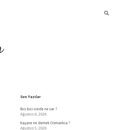
m
Sidebar
Son Yazılar
betci.org
Bici bici icinde ne var ?
Ağustos 6, 2026
Kaşane ne demek Osmanlıca ?
Ağustos 5, 2026