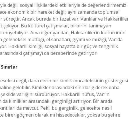
yle değil, sosyal ilişkilerdeki etkileriyle de değerlendirmemiz
adece ekonomik bir hareket değil; aynı zamanda toplumsal
ir süreçtir. Ancak burada bir tezat var. Vanlılar ve Hakkarilile
 çekiyor. Bu kültürel çatışmalar, birbirini tanımayan
dönüşebiliyor. Ama diğer yandan, Hakkarililerin kültürünün
n geleneksel mutfağı, el sanatları, giyimi ve müziği, Van’da
r. Hakkarili kimliği, sosyal hayatta bir güç ve zenginlik
arasındaki çatışmayı da beraberinde getiriyor.
Sınırlar
selesi değil, daha derin bir kimlik mücadelesinin göstergesi
line gelebilir. Kimlikler arasındaki sınırlar giderek daha
r şekilde varlığını sürdürüyor. Hakkarili nüfus, Van’ın
da kimlikler arasındaki gerginliği artırıyor. Bir arada
ntıları da mevcut. Peki, bu gerginlik, gelecekte nasıl
dece birer göçmen olarak mı hissedecekler, yoksa bu şehre