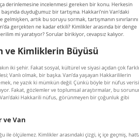
ukça derinlemesine incelenmesi gereken bir konu. Herkesin
 başında duyduğumuz bir tartışma. Hakkari’nin Van’daki
ne gelmişken, artık bu soruyu sormak, tartışmanın sınırlarını
n’da gerçekten ne kadar etkili? Kimlikler arasında bir denge
erilim mi yaratıyor? Sorular birikiyor, cevapsız kalıyor.
n ve Kimliklerin Büyüsü
n iki şehir. Fakat sosyal, kültürel ve siyasi açıdan çok farklı
lesi; Vanlı olmak, bir başka. Van’da yaşayan Hakkarililerin
lemek, ne yazık ki mümkün değil. Çünkü böyle bir nüfus verisi
mıyor. Fakat, gözlemler ve toplumsal araştırmalar, bu sorunu
. Van’daki Hakkarili nüfus, görünmeyen bir çoğunluk gibi
r ve Van
 ile ölçülemez. Kimlikler arasındaki çizgi, iç içe geçmiş, hatt