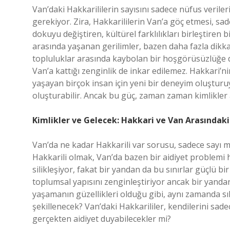
Van’daki Hakkarililerin sayısını sadece nüfus verileri
gerekiyor. Zira, Hakkarililerin Van’a göç etmesi, s
dokuyu değiştiren, kültürel farklılıkları birleştiren b
arasında yaşanan gerilimler, bazen daha fazla dikkat
topluluklar arasında kaybolan bir hoşgörüsüzlüğe 
Van’a kattığı zenginlik de inkar edilemez. Hakkari’ni
yaşayan birçok insan için yeni bir deneyim oluşturuyo
oluşturabilir. Ancak bu güç, zaman zaman kimlikler 
Kimlikler ve Gelecek: Hakkari ve Van Arasındaki 
Van’da ne kadar Hakkarili var sorusu, sadece sayı me
Hakkarili olmak, Van’da bazen bir aidiyet problemi ha
silikleşiyor, fakat bir yandan da bu sınırlar güçlü bi
toplumsal yapısını zenginleştiriyor ancak bir yandan 
yaşamanın güzellikleri olduğu gibi, aynı zamanda sıkı
şekillenecek? Van’daki Hakkarililer, kendilerini sa
gerçekten aidiyet duyabilecekler mi?