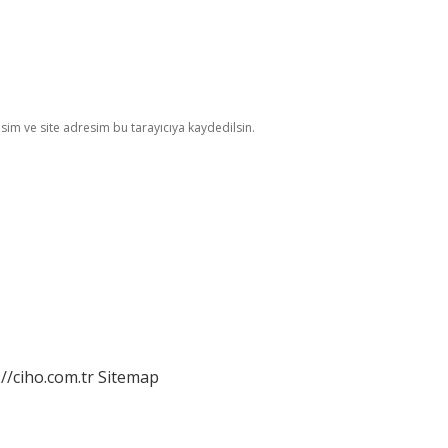
im ve site adresim bu tarayıcıya kaydedilsin.
://ciho.com.tr
Sitemap