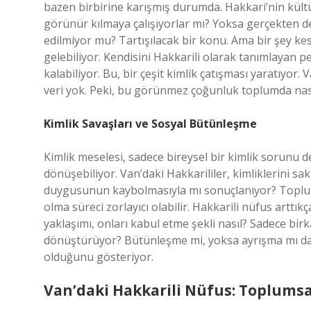
bazen birbirine karışmış durumda. Hakkari’nin kültü
görünür kılmaya çalışıyorlar mı? Yoksa gerçekten de
edilmiyor mu? Tartışılacak bir konu. Ama bir şey kesi
gelebiliyor. Kendisini Hakkarili olarak tanımlayan 
kalabiliyor. Bu, bir çeşit kimlik çatışması yaratıyor.
veri yok. Peki, bu görünmez çoğunluk toplumda nası
Kimlik Savaşları ve Sosyal Bütünleşme
Kimlik meselesi, sadece bireysel bir kimlik sorunu 
dönüşebiliyor. Van’daki Hakkarililer, kimliklerini s
duygusunun kaybolmasıyla mı sonuçlanıyor? Toplums
olma süreci zorlayıcı olabilir. Hakkarili nüfus arttık
yaklaşımı, onları kabul etme şekli nasıl? Sadece bir
dönüştürüyor? Bütünleşme mi, yoksa ayrışma mı dah
olduğunu gösteriyor.
Van’daki Hakkarili Nüfus: Toplumsal