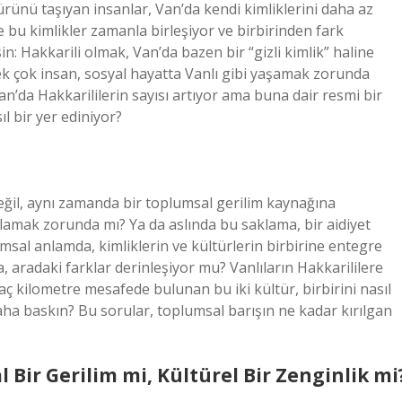
rünü taşıyan insanlar, Van’da kendi kimliklerini daha az
 bu kimlikler zamanla birleşiyor ve birbirinden fark
n: Hakkarili olmak, Van’da bazen bir “gizli kimlik” haline
pek çok insan, sosyal hayatta Vanlı gibi yaşamak zorunda
 Van’da Hakkarililerin sayısı artıyor ama buna dair resmi bir
l bir yer ediniyor?
değil, aynı zamanda bir toplumsal gerilim kaynağına
aklamak zorunda mı? Ya da aslında bu saklama, bir aidiyet
al anlamda, kimliklerin ve kültürlerin birbirine entegre
ça, aradaki farklar derinleşiyor mu? Vanlıların Hakkarililere
kaç kilometre mesafede bulunan bu iki kültür, birbirini nasıl
a baskın? Bu sorular, toplumsal barışın ne kadar kırılgan
 Bir Gerilim mi, Kültürel Bir Zenginlik mi