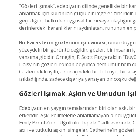
“Gözleri ışımak”, edebiyatın dilinde genellikle bir 
anlatmak için kullanılan güçlü bir imgeler zinciridir
geçirdiğini, belki de duygusal bir zirveye ulaştığını
derinlerdeki karanlıklarını aydınlatan, ruhunun en 
Bir karakterin gözlerinin ışıldaması
, onun duygul
yüzeydeki bir görüntü değildir; gözler, bir insanın iç
yansıma gibidir. Örneğin, F. Scott Fitzgerald’ın “B
Daisy’nin gözleri, roman boyunca hem umut hem de hay
Gözlerindeki ışıltı, onun içindeki bir tutkuyu, bir ar
ışıldadığında, sadece dışarıya yansıyan bir coşku değ
Gözleri Işımak: Aşkın ve Umudun Işıl
Edebiyatın en yaygın temalarından biri olan aşk, bi
etkendir. Aşk, kelimelerle anlatılamayan bir duygudu
Emily Brontë’nin “Uğultulu Tepeler” adlı eserinde, C
acılı ve tutkulu aşkını simgeler. Catherine’in gözleri