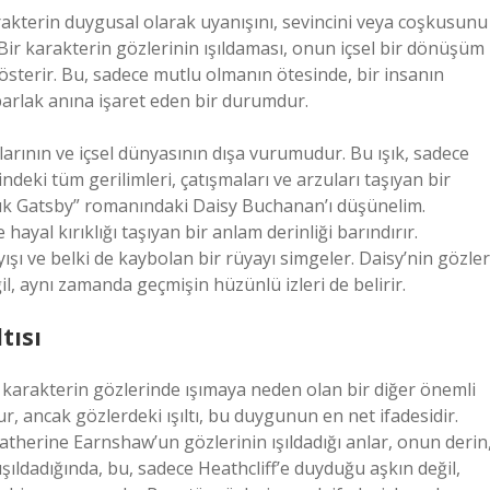
karakterin duygusal olarak uyanışını, sevincini veya coşkusunu
. Bir karakterin gözlerinin ışıldaması, onun içsel bir dönüşüm
 gösterir. Bu, sadece mutlu olmanın ötesinde, bir insanın
parlak anına işaret eden bir durumdur.
arının ve içsel dünyasının dışa vurumudur. Bu ışık, sadece
indeki tüm gerilimleri, çatışmaları ve arzuları taşıyan bir
üyük Gatsby” romanındaki Daisy Buchanan’ı düşünelim.
al kırıklığı taşıyan bir anlam derinliği barındırır.
ayışı ve belki de kaybolan bir rüyayı simgeler. Daisy’nin gözler
il, aynı zamanda geçmişin hüzünlü izleri de belirir.
tısı
r karakterin gözlerinde ışımaya neden olan bir diğer önemli
r, ancak gözlerdeki ışıltı, bu duygunun en net ifadesidir.
atherine Earnshaw’un gözlerinin ışıldadığı anlar, onun derin
 ışıldadığında, bu, sadece Heathcliff’e duyduğu aşkın değil,