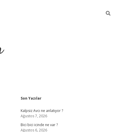
m
Sidebar
Son Yazılar
betci.org
Kalpsiz Avcı ne anlatıyor ?
Ağustos 7, 2026
Bici bici icinde ne var ?
Ağustos 6, 2026