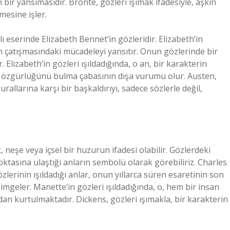
 bir yansımasıdır. Brontë, gözleri ışımak ifadesiyle, aşkın
esine işler.
ı eserinde Elizabeth Bennet’in gözleridir. Elizabeth’in
in çatışmasındaki mücadeleyi yansıtır. Onun gözlerinde bir
. Elizabeth’in gözleri ışıldadığında, o an, bir karakterin
el özgürlüğünü bulma çabasının dışa vurumu olur. Austen,
allarına karşı bir başkaldırıyı, sadece sözlerle değil,
 neşe veya içsel bir huzurun ifadesi olabilir. Gözlerdeki
ktasına ulaştığı anların sembolü olarak görebiliriz. Charles
özlerinin ışıldadığı anlar, onun yıllarca süren esaretinin son
geler. Manette’in gözleri ışıldadığında, o, hem bir insan
n kurtulmaktadır. Dickens, gözleri ışımakla, bir karakterin