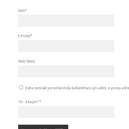
İsim*
E-Posta*
Web Sitesi
Daha sonraki yorumlarımda kullanılması için adım, e-posta adres
10 - 4 kaçtır?
*