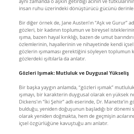
aynı zamanda o aşkın getirdiği acının ve tutkularının
insan ruhu üzerindeki dönüştürücü gücünü derinlem
Bir diğer örnek de, Jane Austen’ın “Aşk ve Gurur” adl
gözleri, bir kadının toplumun ve bireysel isteklerin
ışıma, bazen hayal kırıklığı, bazen de umut barındırır
özlemlerinin, hayallerinin ve nihayetinde kendi içs
gözlerin ışımaması gerektiğini söyleyen toplumun kur
gözlerdeki ışıltılarla da anlatır.
Gözleri Işımak: Mutluluk ve Duygusal Yükseliş
Bir başka yaygın anlamda, “gözleri ışımak” mutluluk,
ışımayı, bir karakterin duygusal olarak en yüksek no
Dickens’ın “İki Şehir” adlı eserinde, Dr. Manette’in g
bulduğu, yeniden doğuşunun başladığı bir dönemi sim
olarak yeniden doğmakta, hem de geçmişin acılarında
içsel özgürlüğüne kavuştuğu anı anlatır.