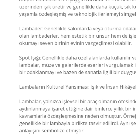
üzerinden ışık üretir ve genellikle daha küçük, sık k
yaşamla özdeşleşmiş ve teknolojik ilerlemeyi simge
Lambader: Genellikle salonlarda veya oturma odaları
olan lambaderler, hem estetik bir unsur hem de işlev
okumayı seven birinin evinin vazgeçilmezi olabilir.
Spot Işığı: Genellikle daha özel alanlarda kullanılır v
lambalar, müze ve galerilerde eserleri vurgulamak için 
bir odaklanmayı ve bazen de sanatla ilgili bir duyguy
Lambaların Kültürel Yansıması: Işık ve İnsan Hikâyel
Lambalar, yalnızca işlevsel bir araç olmanın ötesinde
aydınlanmaya işaret ettiğine dair binlerce yıllık bir
kavramlarla özdeşleşmesine neden olmuştur. Örneğin
genellikle bir lambayla birlikte tasvir edilirdi. Aynı 
anlayışını sembolize etmiştir.