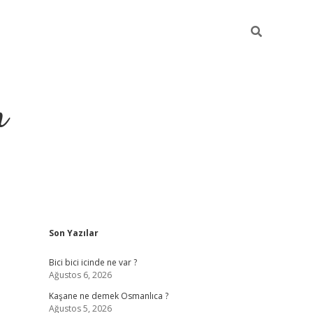
m
Sidebar
Son Yazılar
betci.org
Bici bici icinde ne var ?
Ağustos 6, 2026
Kaşane ne demek Osmanlıca ?
Ağustos 5, 2026