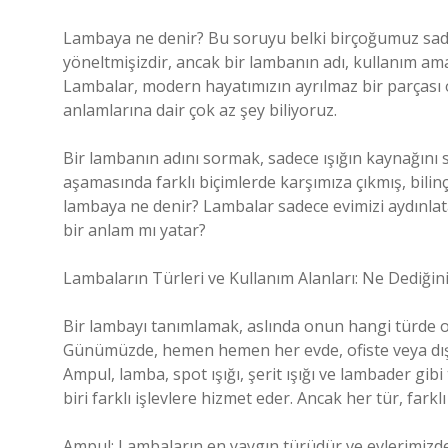
Lambaya ne denir? Bu soruyu belki birçoğumuz sade
yöneltmişizdir, ancak bir lambanın adı, kullanım 
Lambalar, modern hayatımızın ayrılmaz bir parçası ol
anlamlarına dair çok az şey biliyoruz.
Bir lambanın adını sormak, sadece ışığın kaynağını s
aşamasında farklı biçimlerde karşımıza çıkmış, bilinçl
lambaya ne denir? Lambalar sadece evimizi aydınlata
bir anlam mı yatar?
Lambaların Türleri ve Kullanım Alanları: Ne Dediğin
Bir lambayı tanımlamak, aslında onun hangi türde ol
Günümüzde, hemen hemen her evde, ofiste veya dış m
Ampul, lamba, spot ışığı, şerit ışığı ve lambader gibi 
biri farklı işlevlere hizmet eder. Ancak her tür, farklı
Ampul: Lambaların en yaygın türüdür ve evlerimizde 