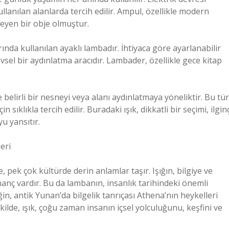
ullanılan alanlarda tercih edilir. Ampul, özellikle modern
leyen bir obje olmuştur.
nda kullanılan ayaklı lambadır. İhtiyaca göre ayarlanabilir
sel bir aydınlatma aracıdır. Lambader, özellikle gece kitap
e belirli bir nesneyi veya alanı aydınlatmaya yöneliktir. Bu tür
sıklıkla tercih edilir. Buradaki ışık, dikkatli bir seçimi, ilgin
u yansıtır.
eri
, pek çok kültürde derin anlamlar taşır. Işığın, bilgiye ve
 inanç vardır. Bu da lambanın, insanlık tarihindeki önemli
, antik Yunan’da bilgelik tanrıçası Athena’nın heykelleri
şekilde, ışık, çoğu zaman insanın içsel yolculuğunu, keşfini ve