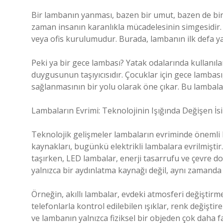
Bir lambanın yanması, bazen bir umut, bazen de bir 
zaman insanın karanlıkla mücadelesinin simgesidir. 
veya ofis kurulumudur. Burada, lambanın ilk defa yak
Peki ya bir gece lambası? Yatak odalarında kullanıla
duygusunun taşıyıcısıdır. Çocuklar için gece lambası
sağlanmasının bir yolu olarak öne çıkar. Bu lambala
Lambaların Evrimi: Teknolojinin Işığında Değişen İs
Teknolojik gelişmeler lambaların evriminde önemli bi
kaynakları, bugünkü elektrikli lambalara evrilmiştir
taşırken, LED lambalar, enerji tasarrufu ve çevre d
yalnızca bir aydınlatma kaynağı değil, aynı zamanda bi
Örneğin, akıllı lambalar, evdeki atmosferi değiştirmek
telefonlarla kontrol edilebilen ışıklar, renk değiştir
ve lambanın yalnızca fiziksel bir objeden çok daha f