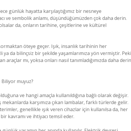
ce günlük hayatta karşılaştığımız bir nesneye
amacı ve sembolik anlamı, düşündüğümüzden çok daha derin.
salar da, onların tarihine, çeşitlerine ve kültürel
ormaktan öteye geçer. Işık, insanlık tarihinin her
i ya da bilinçsiz bir şekilde yaşamlarımıza yön vermiştir. Peki
n araçlar mı, yoksa onları nasıl tanımladığımızda daha deri
i Biliyor muyuz?
duğuna ve hangi amaçla kullanıldığına bağlı olarak değişir.
ekanlarda karşımıza çıkan lambalar, farklı türlerde gelir.
terimler, genellikle ışık veren cihazlar için kullanılsa da, her
 bir kavramı ve ihtiyacı temsil eder.
günlük yaşamın her anında kullanılır. Elektrik devresi