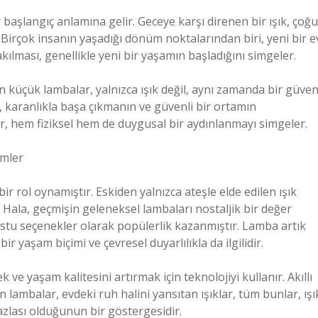
başlangıç anlamına gelir. Geceye karşı direnen bir ışık, çoğu
Birçok insanın yaşadığı dönüm noktalarından biri, yeni bir e
ılması, genellikle yeni bir yaşamın başladığını simgeler.
n küçük lambalar, yalnızca ışık değil, aynı zamanda bir güve
, karanlıkla başa çıkmanın ve güvenli bir ortamın
r, hem fiziksel hem de duygusal bir aydınlanmayı simgeler.
imler
r rol oynamıştır. Eskiden yalnızca ateşle elde edilen ışık
. Hala, geçmişin geleneksel lambaları nostaljik bir değer
ostu seçenekler olarak popülerlik kazanmıştır. Lamba artık
r yaşam biçimi ve çevresel duyarlılıkla da ilgilidir.
 ve yaşam kalitesini artırmak için teknolojiyi kullanır. Akıllı
en lambalar, evdeki ruh halini yansıtan ışıklar, tüm bunlar, ışı
azlası olduğunun bir göstergesidir.