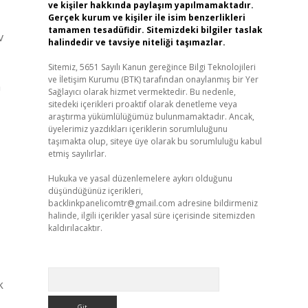
ve kişiler hakkında paylaşım yapılmamaktadır.
Gerçek kurum ve kişiler ile isim benzerlikleri
tamamen tesadüfidir. Sitemizdeki bilgiler taslak
v
halindedir ve tavsiye niteliği taşımazlar.
Sitemiz, 5651 Sayılı Kanun gereğince Bilgi Teknolojileri
ve İletişim Kurumu (BTK) tarafından onaylanmış bir Yer
n
Sağlayıcı olarak hizmet vermektedir. Bu nedenle,
sitedeki içerikleri proaktif olarak denetleme veya
araştırma yükümlülüğümüz bulunmamaktadır. Ancak,
üyelerimiz yazdıkları içeriklerin sorumluluğunu
taşımakta olup, siteye üye olarak bu sorumluluğu kabul
etmiş sayılırlar.
Hukuka ve yasal düzenlemelere aykırı olduğunu
düşündüğünüz içerikleri,
backlinkpanelicomtr@gmail.com
adresine bildirmeniz
halinde, ilgili içerikler yasal süre içerisinde sitemizden
kaldırılacaktır.
Arama
k