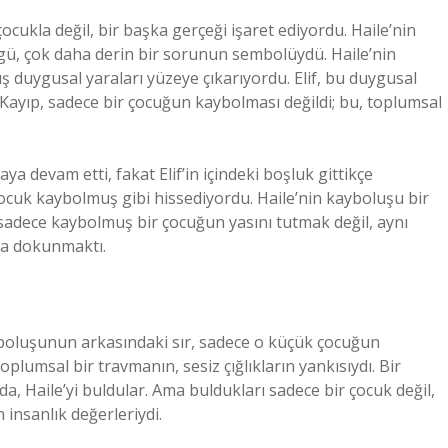
ocukla değil, bir başka gerçeği işaret ediyordu. Haile’nin
gü, çok daha derin bir sorunun sembolüydü. Haile’nin
ış duygusal yaraları yüzeye çıkarıyordu. Elif, bu duygusal
 Kayıp, sadece bir çocuğun kaybolması değildi; bu, toplumsal
a devam etti, fakat Elif’in içindeki boşluk gittikçe
çocuk kaybolmuş gibi hissediyordu. Haile’nin kayboluşu bir
ği, sadece kaybolmuş bir çocuğun yasını tutmak değil, aynı
na dokunmaktı.
ayboluşunun arkasındaki sır, sadece o küçük çocuğun
lumsal bir travmanın, sesiz çığlıkların yankısıydı. Bir
, Haile’yi buldular. Ama buldukları sadece bir çocuk değil,
insanlık değerleriydi.