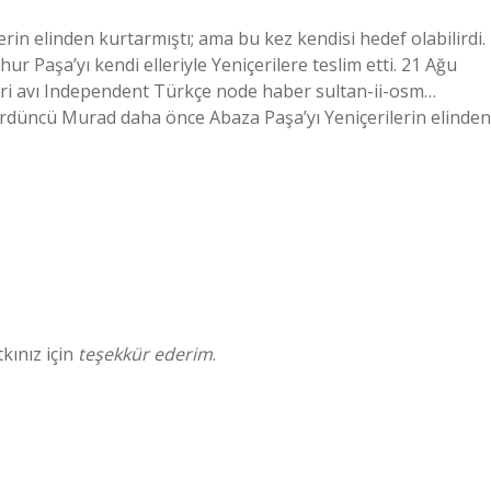
n elinden kurtarmıştı; ama bu kez kendisi hedef olabilirdi.
r Paşa’yı kendi elleriyle Yeniçerilere teslim etti. 21 Ağu
çeri avı Independent Türkçe node haber sultan-ii-osm…
düncü Murad daha önce Abaza Paşa’yı Yeniçerilerin elinden
kınız için
teşekkür ederim
.