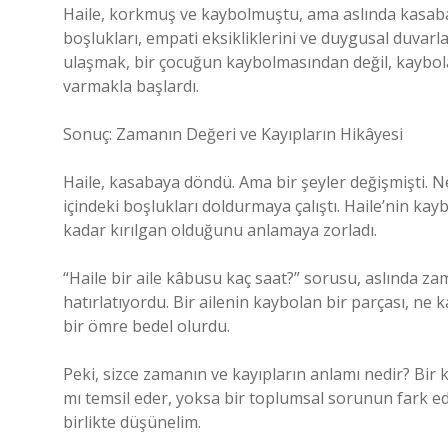
Haile, korkmuş ve kaybolmuştu, ama aslında kasaba
boşlukları, empati eksikliklerini ve duygusal duvarla
ulaşmak, bir çocuğun kaybolmasından değil, kaybolan
varmakla başlardı.
Sonuç: Zamanın Değeri ve Kayıpların Hikâyesi
Haile, kasabaya döndü. Ama bir şeyler değişmişti. 
içindeki boşlukları doldurmaya çalıştı. Haile’nin kay
kadar kırılgan olduğunu anlamaya zorladı.
“Haile bir aile kâbusu kaç saat?” sorusu, aslında 
hatırlatıyordu. Bir ailenin kaybolan bir parçası, ne
bir ömre bedel olurdu.
Peki, sizce zamanın ve kayıpların anlamı nedir? Bir
mı temsil eder, yoksa bir toplumsal sorunun fark edil
birlikte düşünelim.