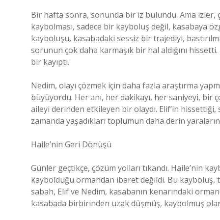
Bir hafta sonra, sonunda bir iz bulundu. Ama izler, ç
kaybolması, sadece bir kayboluş değil, kasabaya öz
kayboluşu, kasabadaki sessiz bir trajediyi, bastırılm
sorunun çok daha karmaşık bir hal aldığını hissetti.
bir kayıptı.
Nedim, olayı çözmek için daha fazla araştırma yapmay
büyüyordu. Her anı, her dakikayı, her saniyeyi, bir 
aileyi derinden etkileyen bir olaydı. Elif’in hissetti
zamanda yaşadıkları toplumun daha derin yaraları
Haile’nin Geri Dönüşü
Günler geçtikçe, çözüm yolları tıkandı. Haile’nin k
kaybolduğu ormandan ibaret değildi. Bu kayboluş, top
sabah, Elif ve Nedim, kasabanın kenarındaki ormanda
kasabada birbirinden uzak düşmüş, kaybolmuş olan 