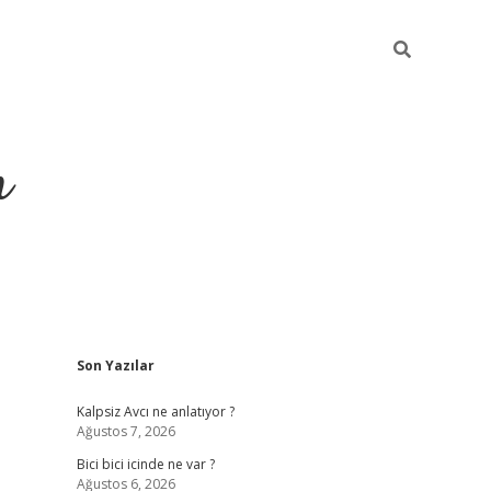
m
Sidebar
Son Yazılar
betci.org
Kalpsiz Avcı ne anlatıyor ?
Ağustos 7, 2026
Bici bici icinde ne var ?
Ağustos 6, 2026