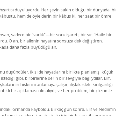
n hışırtısı duyuluyordu. Her şeyin sakin olduğu bir dünyada, bi
 kâbustu, hem de öyle derin bir kâbus ki, her saat bir ömre
nsan, sadece bir “varlık”—bir soru işareti, bir sır. “Haile bir
ordu. O an, bir ailenin hayatını sonsuza dek değiştiren,
ikada daha fazla büyüdüğü an.
nu düşündüler. İkisi de hayatlarını birlikte planlamış, küçük
tediği gibi, birbirlerine derin bir sevgiyle bağlıydılar. Elif,
arının hislerini anlamaya çalışır, ilişkilerdeki kırılganlığı
tıklı bir açıklaması olmalıydı, ve her problem, bir çözümle
arındaki ormanda kayboldu. Birkaç gün sonra, Elif ve Nedim’in
aşlangıçta sadece kasaba halkı için bir kayıp gibi görünse