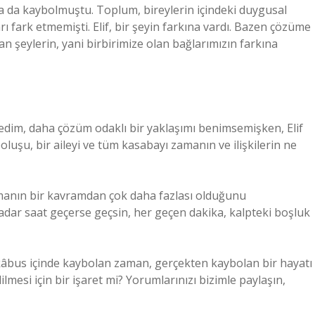
 da kaybolmuştu. Toplum, bireylerin içindeki duygusal
rı fark etmemişti. Elif, bir şeyin farkına vardı. Bazen çözüme
 şeylerin, yani birbirimize olan bağlarımızın farkına
Nedim, daha çözüm odaklı bir yaklaşımı benimsemişken, Elif
boluşu, bir aileyi ve tüm kasabayı zamanın ve ilişkilerin ne
zamanın bir kavramdan çok daha fazlası olduğunu
 kadar saat geçerse geçsin, her geçen dakika, kalpteki boşluk
 kâbus içinde kaybolan zaman, gerçekten kaybolan bir hayatı
mesi için bir işaret mi? Yorumlarınızı bizimle paylaşın,