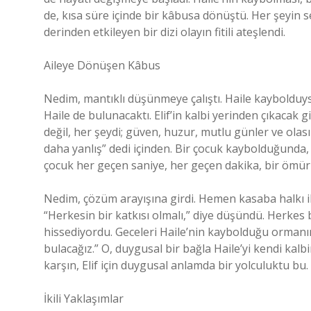
de, kısa süre içinde bir kâbusa dönüştü. Her şeyin se
derinden etkileyen bir dizi olayın fitili ateşlendi.
Aileye Dönüşen Kâbus
Nedim, mantıklı düşünmeye çalıştı. Haile kaybolduys
Haile de bulunacaktı. Elif’in kalbi yerinden çıkacak
değil, her şeydi; güven, huzur, mutlu günler ve olasılı
daha yanlış” dedi içinden. Bir çocuk kaybolduğunda,
çocuk her geçen saniye, her geçen dakika, bir ömür 
Nedim, çözüm arayışına girdi. Hemen kasaba halkı i
“Herkesin bir katkısı olmalı,” diye düşündü. Herkes b
hissediyordu. Geceleri Haile’nin kaybolduğu ormanın 
bulacağız.” O, duygusal bir bağla Haile’yi kendi kal
karşın, Elif için duygusal anlamda bir yolculuktu bu.
İkili Yaklaşımlar