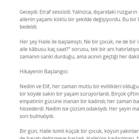
Geceydi. Etraf sessizdi. Yalnızca, dışarıdaki rüzgarı
ailenin yaşamı köklü bir şekilde değişiyordu. Bu bir
bedeldi.
Her şey Haile ile başlamıştı. Ne bir çocuk, ne de bir i
aile kâbusu kaç saat?” sorusu, tek bir anı hatırlatıy
zamanın sanki durduğu, ama acının geçtiği her dak
Hikayenin Başlangıcı
Nedim ve Elif, her zaman mutlu bir evlilikleri olduğu
bir köyde sakin bir yaşam sürüyorlardı. Birçok çiftin is
empatinin gücüne inanan bir kadındı; her zaman başkal
hissederdi. Nedim ise çözüm odaklıydı. Her şeyin man
son bulmalıydı.
Bir gün, Haile isimli küçük bir çocuk, köyün yakınl
de hayatı değişmeye başladı. Haile’nin kaybolması, b