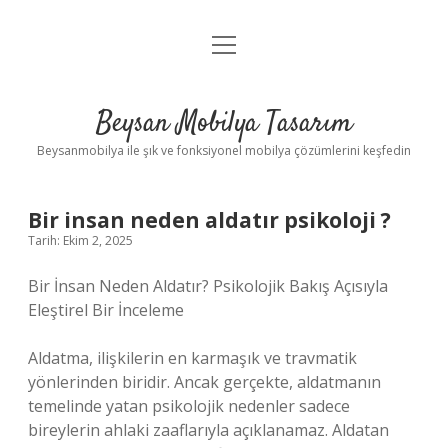
menüyü
Anasayfa
aç
Gizlilik Politikası
Beysan Mobilya Tasarım
Yasal Uyarı
Beysanmobilya ile şık ve fonksiyonel mobilya çözümlerini keşfedin
Bir insan neden aldatır psikoloji ?
Tarih: Ekim 2, 2025
Bir İnsan Neden Aldatır? Psikolojik Bakış Açısıyla
Eleştirel Bir İnceleme
Aldatma, ilişkilerin en karmaşık ve travmatik
yönlerinden biridir. Ancak gerçekte, aldatmanın
temelinde yatan psikolojik nedenler sadece
bireylerin ahlaki zaaflarıyla açıklanamaz. Aldatan