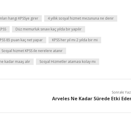
nları hangi KPSSye girer
4 yıllık sosyal hizmet mezununa ne denir
KPSS
Düz memurluk sınavı kaç yılda bir yapılır
PSS 85 puan kaç net yapar
KPSS her yıl mı 2 yılda bir mi
Sosyal hizmet KPSS ile nerelere atanır
ne kadar maaş alır
Sosyal Hizmetler ataması kolay mı
Sonraki Yaz
Arveles Ne Kadar Sürede Etki Ede