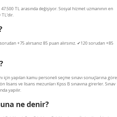
le 47.500 TL arasında değişiyor. Sosyal hizmet uzmanının en
TL’dir.
?
 sorudan +75 alırsanız 85 puan alırsınız. ✔120 sorudan +85
?
ı için yapılan kamu personeli seçme sınavı sonuçlarına göre
ön lisans ve lisans mezunları Kpss B sınavına girerler. Sınav
nda yapılır.
nuna ne denir?