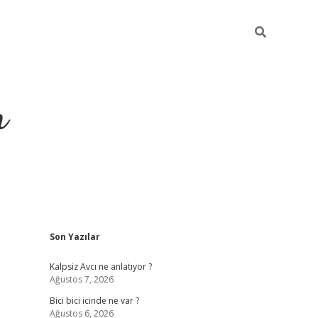
m
Sidebar
Son Yazılar
betci.or
Kalpsiz Avcı ne anlatıyor ?
Ağustos 7, 2026
Bici bici icinde ne var ?
Ağustos 6, 2026