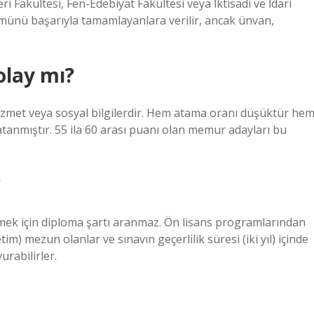
i Fakültesi, Fen-Edebiyat Fakültesi veya İktisadi ve İdari
lümünü başarıyla tamamlayanlara verilir, ancak ünvan,
olay mı?
izmet veya sosyal bilgilerdir. Hem atama oranı düşüktür he
 atanmıştır. 55 ila 60 arası puanı olan memur adayları bu
?
irmek için diploma şartı aranmaz. Ön lisans programlarından
im) mezun olanlar ve sınavın geçerlilik süresi (iki yıl) içinde
rabilirler.