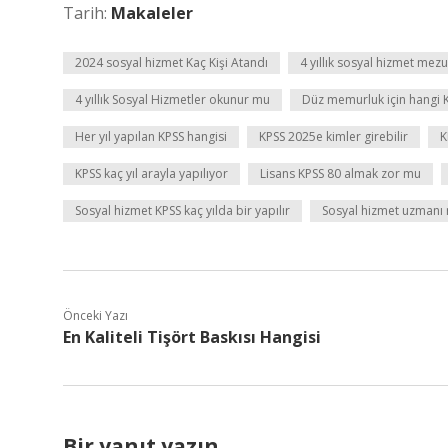
Tarih:
Makaleler
2024 sosyal hizmet Kaç Kişi Atandı
4 yıllık sosyal hizmet mezu
4 yıllık Sosyal Hizmetler okunur mu
Düz memurluk için hangi 
Her yıl yapılan KPSS hangisi
KPSS 2025e kimler girebilir
K
KPSS kaç yıl arayla yapılıyor
Lisans KPSS 80 almak zor mu
Sosyal hizmet KPSS kaç yılda bir yapılır
Sosyal hizmet uzmanı 
Önceki Yazı
En Kaliteli Tişört Baskısı Hangisi
Bir yanıt yazın